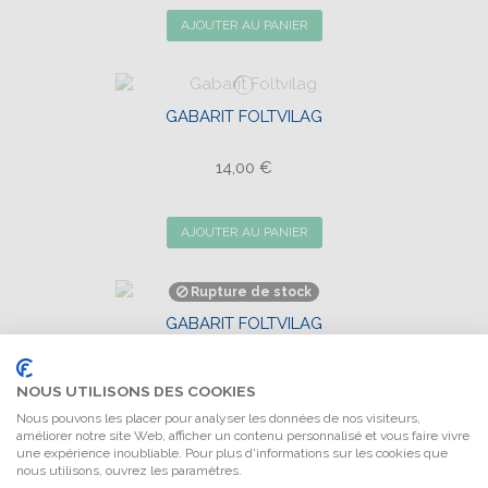
AJOUTER AU PANIER
GABARIT FOLTVILAG
14,00 €
AJOUTER AU PANIER
Rupture de stock
GABARIT FOLTVILAG
14,00 €
NOUS UTILISONS DES COOKIES
Nous pouvons les placer pour analyser les données de nos visiteurs,
améliorer notre site Web, afficher un contenu personnalisé et vous faire vivre
VIEW
une expérience inoubliable. Pour plus d'informations sur les cookies que
nous utilisons, ouvrez les paramètres.